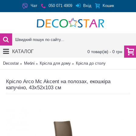
Вхід
Чат
050 071 4909
Кошик
КАТАЛОГ
0 товар(ів) - 0 грн
Decostar
Меблі
Крісла для дому
Крісла до столу
Крісло Arco Mc Akcent на полозах, екошкіра
капучіно, 43x52x103 см