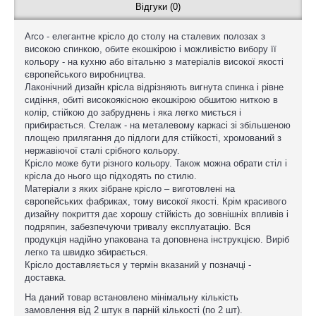
Відгуки (0)
Arco - елегантне крісло до столу на сталевих полозах з
високою спинкою, обите екошкірою і можливістю вибору її
кольору - на кухню або вітальню з матеріалів високої якості
європейського виробництва.
Лаконічний дизайн крісла відрізняють вигнута спинка і рівне
сидіння, обиті високоякісною екошкірою обшитою ниткою в
колір, стійкою до забруднень і яка легко миється і
прибирається. Стелаж - на металевому каркасі зі збільшеною
площею прилягання до підлоги для стійкості, хромований з
нержавіючої сталі срібного кольору.
Крісло може бути різного кольору. Також можна обрати стіл і
крісла до нього що підходять по стилю.
Матеріали з яких зібране крісло – виготовлені на
європейських фабриках, тому високої якості. Крім красивого
дизайну покриття дає хорошу стійкість до зовнішніх впливів і
подряпин, забезпечуючи тривалу експлуатацію. Вся
продукція надійно упакована та доповнена інструкцією. Виріб
легко та швидко збирається.
Крісло доставляється у термін вказаний у позначці -
доставка.
На даний товар встановлено мінімальну кількість
замовлення від 2 штук в парній кількості (по 2 шт).