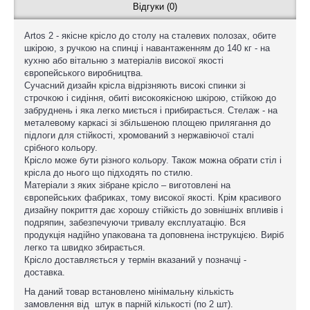
Відгуки (0)
Artos 2 - якісне крісло до столу на сталевих полозах, обите
шкірою, з ручкою на спинці і навантаженням до 140 кг - на
кухню або вітальню з матеріалів високої якості
європейського виробництва.
Сучасний дизайн крісла відрізняють високі спинки зі
строчкою і сидіння, обиті високоякісною шкірою, стійкою до
забруднень і яка легко миється і прибирається. Стелаж - на
металевому каркасі зі збільшеною площею прилягання до
підлоги для стійкості, хромований з нержавіючої сталі
срібного кольору.
Крісло може бути різного кольору. Також можна обрати стіл і
крісла до нього що підходять по стилю.
Матеріали з яких зібране крісло – виготовлені на
європейських фабриках, тому високої якості. Крім красивого
дизайну покриття дає хорошу стійкість до зовнішніх впливів і
подряпин, забезпечуючи тривалу експлуатацію. Вся
продукція надійно упакована та доповнена інструкцією. Виріб
легко та швидко збирається.
Крісло доставляється у термін вказаний у позначці -
доставка.
На даний товар встановлено мінімальну кількість
замовлення від штук в парній кількості (по 2 шт).