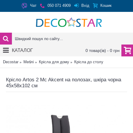
Вхід
Чат
050 071 4909
Кошик
КАТАЛОГ
0 товар(ів) - 0 грн
Decostar
Меблі
Крісла для дому
Крісла до столу
Крісло Artos 2 Mc Akcent на полозах, шкіра чорна
45x58x102 см