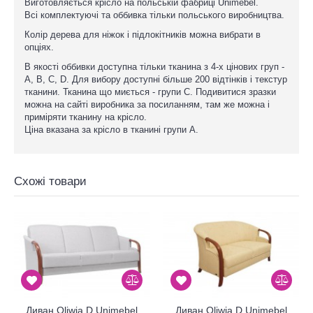
Виготовляється крісло на польській фабриці Unimebel.
Всі комплектуючі та оббивка тільки польського виробництва.
Колір дерева для ніжок і підлокітників можна вибрати в
опціях.
В якості оббивки доступна тільки тканина з 4-х цінових груп -
A, B, C, D. Для вибору доступні більше 200 відтінків і текстур
тканини. Тканина що миється - групи С. Подивитися зразки
можна на сайті виробника за посиланням, там же можна і
приміряти тканину на крісло.
Ціна вказана за крісло в тканині групи А.
Схожі товари
Диван Oliwia D Unimebel
Диван Oliwia D Unimebel