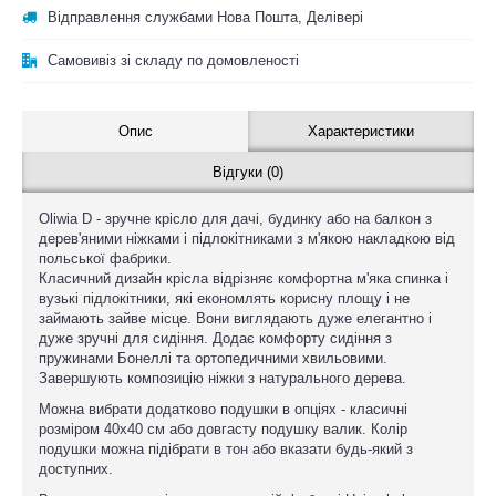
Відправлення службами Нова Пошта, Делівері
Самовивіз зі складу по домовленості
Опис
Характеристики
Відгуки (0)
Oliwia D - зручне крісло для дачі, будинку або на балкон з
дерев'яними ніжками і підлокітниками з м'якою накладкою від
польської фабрики.
Класичний дизайн крісла відрізняє комфортна м'яка спинка і
вузькі підлокітники, які економлять корисну площу і не
займають зайве місце. Вони виглядають дуже елегантно і
дуже зручні для сидіння. Додає комфорту сидіння з
пружинами Бонеллі та ортопедичними хвильовими.
Завершують композицію ніжки з натурального дерева.
Можна вибрати додатково подушки в опціях - класичні
розміром 40x40 см або довгасту подушку валик. Колір
подушки можна підібрати в тон або вказати будь-який з
доступних.