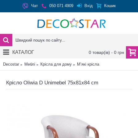
Вхід
Чат
050 071 4909
Кошик
КАТАЛОГ
0 товар(ів) - 0 грн
Decostar
Меблі
Крісла для дому
М’які крісла
Крісло Oliwia D Unimebel 75x81x84 cm