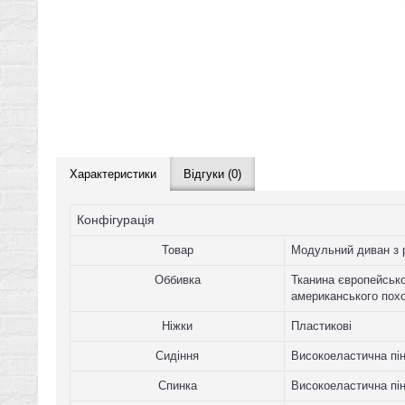
Характеристики
Відгуки (0)
Конфігурація
Товар
Модульний диван з р
Оббивка
Тканина європейсько
американського пох
Ніжки
Пластикові
Сидіння
Високоеластична пі
Спинка
Високоеластична пі