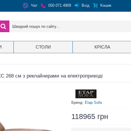
Вхід
Чат
050 071 4909
Кошик
И
СТОЛИ
КРІСЛА
C 268 см з реклайнерами на електроприводі
Бренд:
Etap Sofa
118965 грн