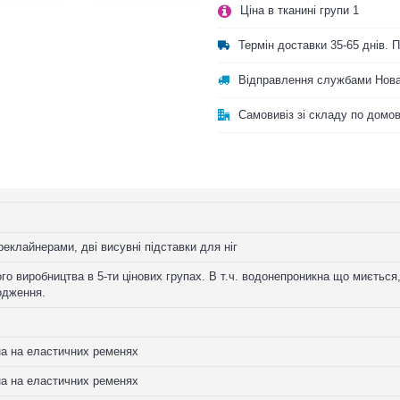
Ціна в тканині групи 1
Термін доставки 35-65 днів.
Відправлення службами Нова
Самовивіз зі складу по домо
еклайнерами, дві висувні підставки для ніг
го виробництва в 5-ти цінових групах. В т.ч. водонепроникна що миється
одження.
на на еластичних ременях
на на еластичних ременях