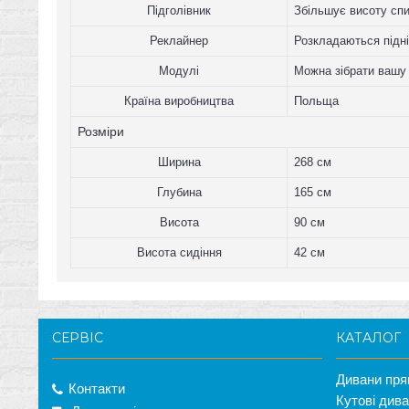
Підголівник
Збільшує висоту спи
Реклайнер
Розкладаються підні
Модулі
Можна зібрати вашу 
Країна виробництва
Польща
Розміри
Ширина
268 см
Глубина
165 см
Висота
90 см
Висота сидіння
42 см
СЕРВІС
КАТАЛОГ
Дивани пря
Контакти
Кутові див