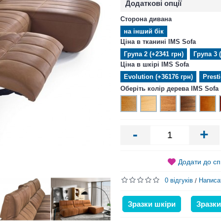
Додаткові опції
Сторона дивана
на інший бік
Ціна в тканині IMS Sofa
Група 2 (+2341 грн)
Група 3 
Ціна в шкірі IMS Sofa
Evolution (+36176 грн)
Prest
Оберіть колір дерева IMS Sofa
-
+
Додати до сп
0 відгуків
Написа
/
Зразки шкіри
Зразки