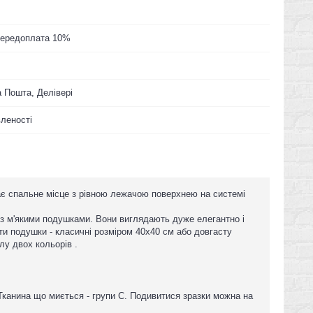
 Передоплата 10%
 Пошта, Делівері
вленості
має спальне місце з рівною лежачою поверхнею на системі
и з м'якими подушками. Вони виглядають дуже елегантно і
ати подушки - класичні розміром 40x40 см або довгасту
лу двох кольорів .
и. Тканина що миється - групи С. Подивитися зразки можна на