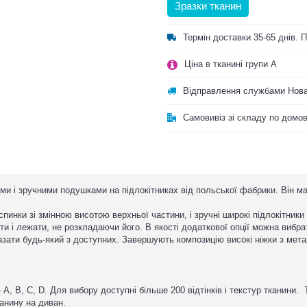
Зразки тканин
Термін доставки 35-65 днів.
Ціна в тканині групи A
Відправлення службами Нова
Самовивіз зі складу по домо
ми і зручними подушками на підлокітниках від польської фабрики. Він 
пинки зі змінною висотою верхньої частини, і зручні широкі підлокітник
ти і лежати, не розкладаючи його. В якості додаткової опції можна вибр
азати будь-який з доступних. Завершують композицію високі ніжки з мета
.
 - A, B, C, D. Для вибору доступні більше 200 відтінків і текстур тканин
канину на диван.