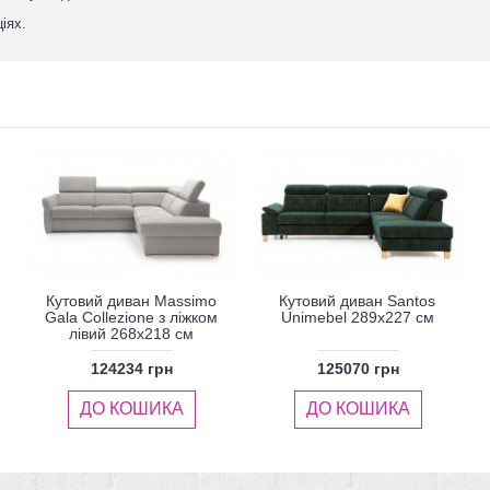
іях.
Кутовий диван Massimo
Кутовий диван Santos
Gala Collezione з ліжком
Unimebel 289x227 см
лівий 268x218 см
124234 грн
125070 грн
ДО КОШИКА
ДО КОШИКА