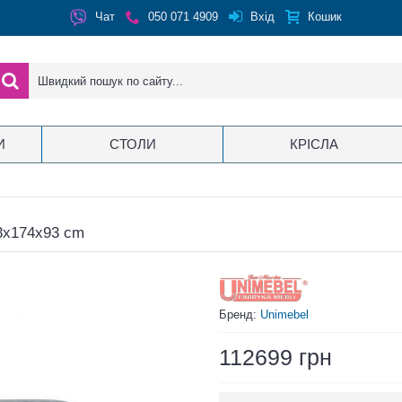
Вхід
Чат
050 071 4909
Кошик
И
СТОЛИ
КРІСЛА
3x174x93 cm
Бренд:
Unimebel
112699 грн