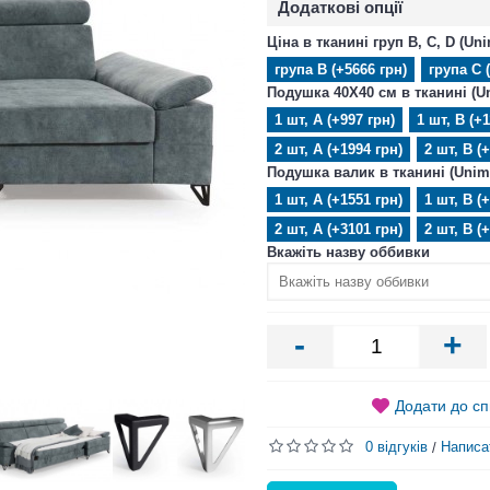
Додаткові опції
Ціна в тканині груп B, C, D (Un
група B (+5666 грн)
група C 
Подушка 40X40 см в тканині (U
1 шт, А (+997 грн)
1 шт, B (+
2 шт, А (+1994 грн)
2 шт, B (
Подушка валик в тканині (Unim
1 шт, А (+1551 грн)
1 шт, B (
2 шт, А (+3101 грн)
2 шт, B (
Вкажіть назву оббивки
-
+
Додати до сп
0 відгуків
Написа
/