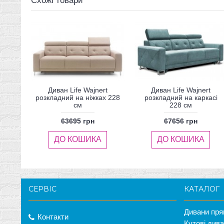
Схожі товари
Диван Life Wajnert
Диван Life Wajnert
розкладний на ніжках 228
розкладний на каркасі
см
228 см
63695 грн
67656 грн
ДО КОШИКА
ДО КОШИКА
СЕРВІС
КАТАЛОГ
Дивани пря
Контакти
Кутові див