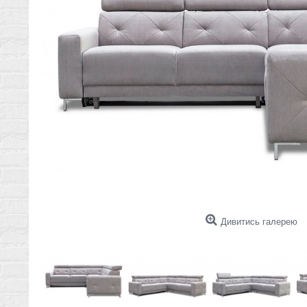
Дивитись галерею