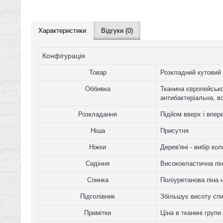
Характеристики
Відгуки (0)
Конфігурація
Товар
Розкладний кутовий 
Оббивка
Тканина європейсько
антибактеріальна, во
Розкладання
Підйом вверх і впер
Ніша
Присутня
Ніжки
Дерев'яні - вибір ко
Сидіння
Високоеластична пі
Спинка
Поліуретанова піна 
Підголівник
Збільшує висоту спи
Примітки
Ціна в тканині групи