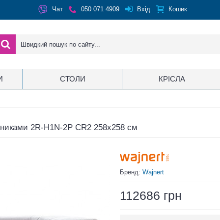
Вхід
Чат
050 071 4909
Кошик
И
СТОЛИ
КРІСЛА
лівниками 2R-H1N-2P CR2 258x258 см
Бренд:
Wajnert
112686 грн