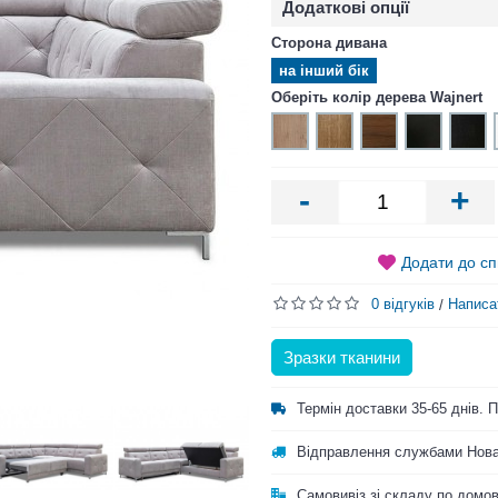
Додаткові опції
Сторона дивана
на інший бік
Оберіть колір дерева Wajnert
-
+
Додати до сп
0 відгуків
Написа
/
Зразки тканини
Термін доставки 35-65 днів.
Відправлення службами Нова
Самовивіз зі складу по домо