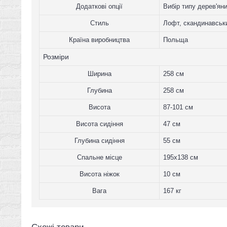
Додаткові опції
Вибір типу дерев'ян
Стиль
Лофт, скандинавськ
Країна виробництва
Польща
Розміри
Ширина
258 см
Глубина
258 см
Висота
87-101 см
Висота сидіння
47 см
Глубина сидіння
55 см
Спальне місце
195x138 см
Висота ніжок
10 см
Вага
167 кг