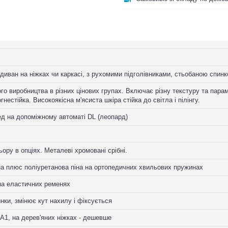
диван на ніжках чи каркасі, з рухомими підголівниками, стьобаною спинк
го виробництва в різних цінових групах. Включає різну текстуру та парам
гнестійка. Високоякісна м'ясиста шкіра стійка до світла і пілінгу.
ед на допоміжному автоматі DL (леопард)
льору в опціях. Металеві хромовані срібні.
на плюс поліуретанова піна на ортопедичних хвильових пружинах
на еластичних ременях
нки, змінює кут нахилу і фіксується
 A1, на дерев'яних ніжках - дешевше