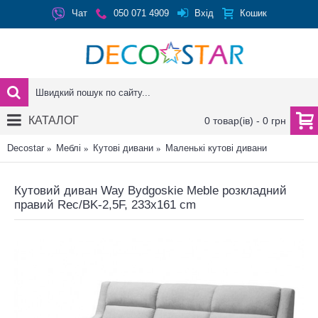
Вхід
Чат
050 071 4909
Кошик
КАТАЛОГ
0 товар(ів) - 0 грн
Decostar
Меблі
Кутові дивани
Маленькі кутові дивани
Кутовий диван Way Bydgoskie Meble розкладний
правий Rec/BK-2,5F, 233х161 cm