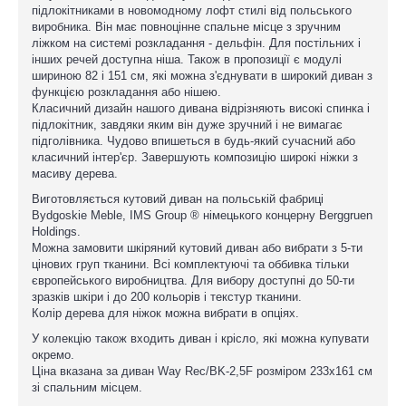
підлокітниками в новомодному лофт стилі від польського
виробника. Він має повноцінне спальне місце з зручним
ліжком на системі розкладання - дельфін. Для постільних і
інших речей доступна ніша. Також в пропозиції є модулі
шириною 82 і 151 см, які можна з'єднувати в широкий диван з
функцією розкладання або нішею.
Класичний дизайн нашого дивана відрізняють високі спинка і
підлокітник, завдяки яким він дуже зручний і не вимагає
підголівника. Чудово впишеться в будь-який сучасний або
класичний інтер'єр. Завершують композицію широкі ніжки з
масиву дерева.
Виготовляється кутовий диван на польській фабриці
Bydgoskie Meble, IMS Group ® німецького концерну Berggruen
Holdings.
Можна замовити шкіряний кутовий диван або вибрати з 5-ти
цінових груп тканини. Всі комплектуючі та оббивка тільки
європейського виробництва. Для вибору доступні до 50-ти
зразків шкіри і до 200 кольорів і текстур тканини.
Колір дерева для ніжок можна вибрати в опціях.
У колекцію також входить диван і крісло, які можна купувати
окремо.
Ціна вказана за диван Way Rec/BK-2,5F розміром 233х161 см
зі спальним місцем.