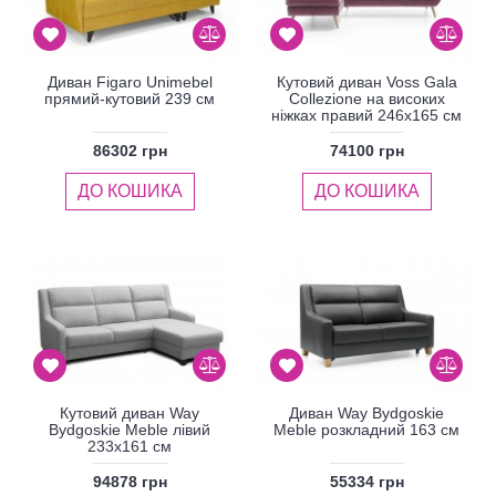
Диван Figaro Unimebel
Кутовий диван Voss Gala
прямий-кутовий 239 см
Collezione на високих
ніжках правий 246x165 см
86302 грн
74100 грн
ДО КОШИКА
ДО КОШИКА
Кутовий диван Way
Диван Way Bydgoskie
Bydgoskie Meble лівий
Meble розкладний 163 см
233х161 см
94878 грн
55334 грн