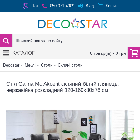
Вхід
Чат
050 071 4909
Кошик
КАТАЛОГ
0 товар(ів) - 0 грн
Decostar
Меблі
Столи
Скляні столи
Стіл Galina Mc Akcent скляний білий глянець,
нержавійка розкладний 120-160x80x76 см