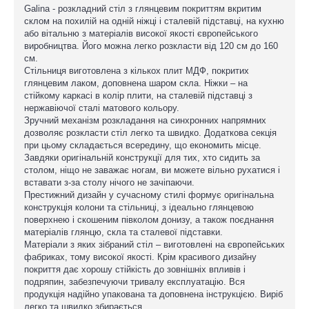
Galina - розкладний стіл з глянцевим покриттям вкритим
склом на похилій на одній ніжці і сталевій підставці, на кухню
або вітальню з матеріалів високої якості європейського
виробництва. Його можна легко розкласти від 120 см до 160
см.
Стільниця виготовлена з кількох плит МДФ, покритих
глянцевим лаком, доповнена шаром скла. Ніжки – на
стійкому каркасі в колір плити, на сталевій підставці з
нержавіючої сталі матового кольору.
Зручний механізм розкладання на синхронних напрямних
дозволяє розкласти стіл легко та швидко. Додаткова секція
при цьому складається всередину, що економить місце.
Завдяки оригінальній конструкції для тих, хто сидить за
столом, ніщо не заважає ногам, ви можете вільно рухатися і
вставати з-за столу нічого не зачіпаючи.
Престижний дизайн у сучасному стилі формує оригінальна
конструкція колони та стільниці, з ідеально глянцевою
поверхнею і скошеним півколом донизу, а також поєднання
матеріалів глянцю, скла та сталевої підставки.
Матеріали з яких зібраний стіл – виготовлені на європейських
фабриках, тому високої якості. Крім красивого дизайну
покриття дає хорошу стійкість до зовнішніх впливів і
подряпин, забезпечуючи тривалу експлуатацію. Вся
продукція надійно упакована та доповнена інструкцією. Виріб
легко та швидко збирається.