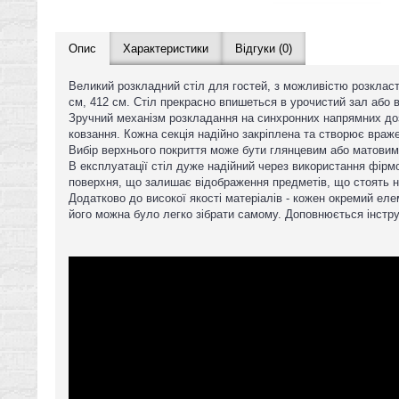
Опис
Характеристики
Відгуки (0)
Великий розкладний стіл для гостей, з можливістю розкласти 
см, 412 см. Стіл прекрасно впишеться в урочистий зал або 
Зручний механізм розкладання на синхронних напрямних дозв
ковзання. Кожна секція надійно закріплена та створює враже
Вибір верхнього покриття може бути глянцевим або матовим,
В експлуатації стіл дуже надійний через використання фірм
поверхня, що залишає відображення предметів, що стоять на
Додатково до високої якості матеріалів - кожен окремий ел
його можна було легко зібрати самому. Доповнюється інстру