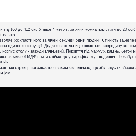
від 160 до 412 см, більше 4 метрів, за який можна помістити до 20 осіб.
вітальню.
оляє розкласти його за лічені секунди одній людині. Стійкість забезпеч
ння єдиної конструкції. Додаткові стільниці ховаються всередину колони
 корпус столу - завжди глянцевий. Покриття під мармур, камінь, бетон м
ової акрилової МДФ плити стійкої до ультрафіолету і подряпин. Незабут
 ній.
емент конструкції покривається захисною плівкою, що збільшує їх збере
кцією.