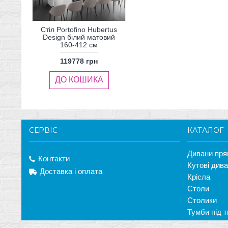
Стіл Portofino Hubertus
Design білий матовий
160-412 см
119778 грн
ДО КОШИКА
СЕРВІС
КАТАЛОГ
Дивани пря
Контакти
Кутові див
Доставка і оплата
Крісла
Столи
Столики
Тумби під т