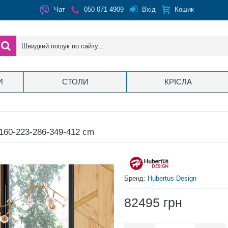
Вхід
Чат
050 071 4909
Кошик
И
СТОЛИ
КРІСЛА
 160-223-286-349-412 cm
Бренд:
Hubertus Design
82495 грн