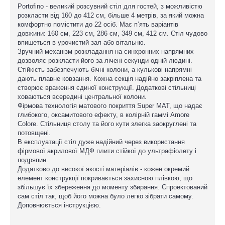
Portofino - великий розсувний стіл для гостей, з можливістю
розкласти від 160 до 412 см, більше 4 метрів, за який можна
комфортно помістити до 22 осіб. Має п’ять варіантів
довжини: 160 см, 223 см, 286 см, 349 см, 412 см. Стіл чудово
впишеться в урочистий зал або вітальню.
Зручний механізм розкладання на синхронних напрямних
дозволяє розкласти його за лічені секунди одній людині.
Стійкість забезпечують бічні колони, а кулькові напрямні
дають плавне ковзання. Кожна секція надійно закріплена та
створює враження єдиної конструкції. Додаткові стільниці
ховаються всередині центральної колони.
Фірмова технологія матового покриття Super MAT, що надає
глибокого, оксамитового ефекту, в колірній гаммі Amore
Colore. Стільниця столу та його кути злегка заокруглені та
потовщені.
В експлуатації стіл дуже надійний через використання
фірмової акрилової МДФ плити стійкої до ультрафіолету і
подряпин.
Додатково до високої якості матеріалів - кожен окремий
елемент конструкції покривається захисною плівкою, що
збільшує їх збереження до моменту збирання. Спроектований
сам стіл так, щоб його можна було легко зібрати самому.
Доповнюється інструкцією.