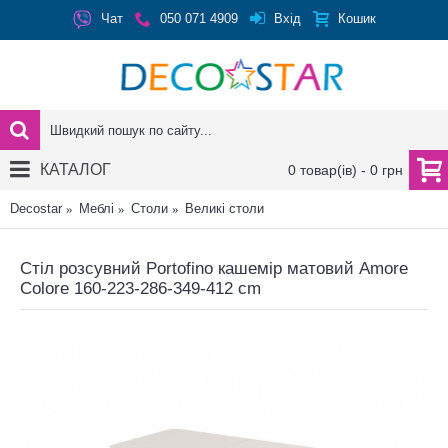
Вхід
Чат
050 071 4909
Кошик
КАТАЛОГ
0 товар(ів) - 0 грн
Decostar
Меблі
Столи
Великі столи
Стіл розсувний Portofino кашемір матовий Amore
Colore 160-223-286-349-412 cm