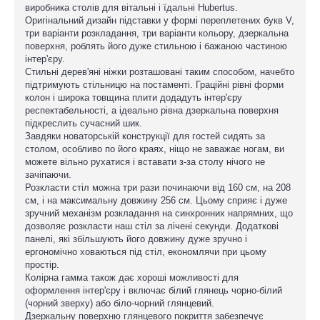
виробника столів для вітальні і їдальні Hubertus.
Оригінальний дизайн підставки у формі переплетених букв V,
три варіанти розкладання, три варіанти кольору, дзеркальна
поверхня, роблять його дуже стильною і бажаною частиною
інтер'єру.
Стильні дерев'яні ніжки розташовані таким способом, начебто
підтримують стільницю на постаменті. Граційні рівні форми
колон і широка товщина плити додадуть інтер'єру
респектабельності, а ідеально рівна дзеркальна поверхня
підкреслить сучасний шик.
Завдяки новаторській конструкції для гостей сидять за
столом, особливо по його краях, ніщо не заважає ногам, ви
можете вільно рухатися і вставати з-за столу нічого не
зачіпаючи.
Розкласти стіл можна три рази починаючи від 160 см, на 208
см, і на максимальну довжину 256 см. Цьому сприяє і дуже
зручний механізм розкладання на синхронних напрямних, що
дозволяє розкласти наш стіл за лічені секунди. Додаткові
панелі, які збільшують його довжину дуже зручно і
ергономічно ховаються під стіл, економлячи при цьому
простір.
Колірна гамма також дає хороші можливості для
оформлення інтер'єру і включає білий глянець чорно-білий
(чорний зверху) або біло-чорний глянцевий.
Дзеркальну поверхню глянцевого покриття забезпечує