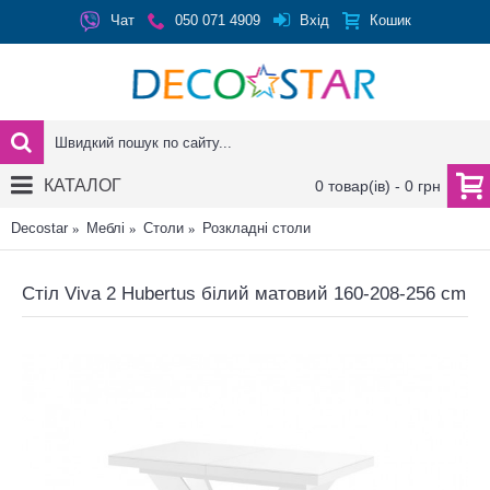
Вхід
Чат
050 071 4909
Кошик
КАТАЛОГ
0 товар(ів) - 0 грн
Decostar
Меблі
Столи
Розкладні столи
Стіл Viva 2 Hubertus білий матовий 160-208-256 cm