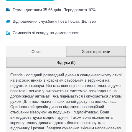
Термін доставки 35-65 днів. Передоплата 10%
Відправлення службами Нова Пошта, Делівері
Самовивіз зі складу по домовленості
Опис
Характеристики
Відгуки (0)
Grande - солідний розкладний диван в скандинавському стилі
на високих ніжках з красивим стьобаним візерунком на
подушках і корпусі. Він має повноцінне спальне місце з дуже
простою і легкою у використанні системою розкладання на
допоміжному автоматі, яка піднімається і опускається легким
рухом. Для постільних і інших речей доступна велика ніша.
Оригінальний дизайн дивана відрізняє пропорційний
стьобаний візерунок на подушках і підлокітниках. Вони
виглядають дуже модно і зручні. Також вони економлять
корисну площу дивана і дають більше простору для
відпочинку і розваг. Завдяки сучасним якісним наповнювачам