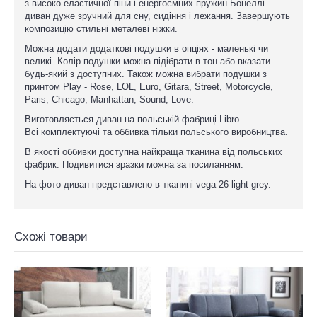
з високо-еластичної піни і енергоємних пружин Бонеллі
диван дуже зручний для сну, сидіння і лежання. Завершують
композицію стильні металеві ніжки.
Можна додати додаткові подушки в опціях - маленькі чи
великі. Колір подушки можна підібрати в тон або вказати
будь-який з доступних. Також можна вибрати подушки з
принтом Play - Rose, LOL, Euro, Gitara, Street, Motorcycle,
Paris, Chicago, Manhattan, Sound, Love.
Виготовляється диван на польській фабриці Libro.
Всі комплектуючі та оббивка тільки польського виробництва.
В якості оббивки доступна найкраща тканина від польських
фабрик. Подивитися зразки можна за посиланням.
На фото диван представлено в тканині vega 26 light grey.
Схожі товари