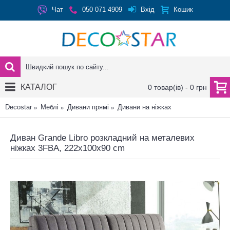
Вхід
Чат
050 071 4909
Кошик
КАТАЛОГ
0 товар(ів) - 0 грн
Decostar
Меблі
Дивани прямі
Дивани на ніжках
Диван Grande Libro розкладний на металевих
ніжках 3FBA, 222x100x90 cm