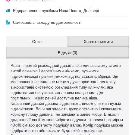
Відправлення службами Нова Пошта, Делівері
Самовивіз зі складу по домовленості
Опис
Характеристики
Відгуки (0)
Prato - прямий розкладний диван в скандинавському стилі з
висой спинкою і дерев'яними ніжками, вузькими
підлокітниками і рівним ліжком від польської фабрики. Він
має повноцінне спальне місце з дуже простою і легкою у
використанні системою розкладання типу клік-кляк, яка
піднімається і опускається легким клацанням. Для
постільних і інших речей доступна велика ніша.
Класичний дизайн дивана відрізняють високі спинки і вузькі
підлокітники. Вони виглядають дуже елегантно і економлять
корисну площу дивана і не займають зайве місце. В якості
додаткової опції можна вибрати подушки - класичні розміром
40x40 см або довгасту подушку валик. Колір подушки можна
підібрати в тон або вказати будь-який з доступних.