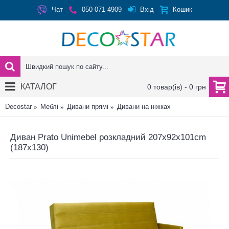
Вхід
Чат
050 071 4909
Кошик
КАТАЛОГ
0 товар(ів) - 0 грн
Decostar
Меблі
Дивани прямі
Дивани на ніжках
Диван Prato Unimebel розкладний 207x92x101cm
(187x130)