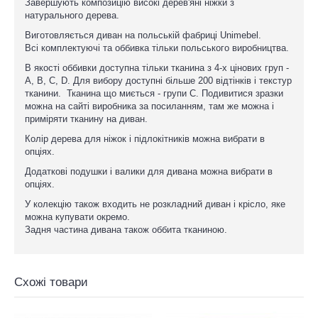
Завершують композицію високі дерев'яні ніжки з
натурального дерева.
Виготовляється диван на польській фабриці Unimebel.
Всі комплектуючі та оббивка тільки польського виробництва.
В якості оббивки доступна тільки тканина з 4-х цінових груп -
A, B, C, D. Для вибору доступні більше 200 відтінків і текстур
тканини. Тканина що миється - групи С. Подивитися зразки
можна на сайті виробника за посиланням, там же можна і
приміряти тканину на диван.
Колір дерева для ніжок і підлокітників можна вибрати в
опціях.
Додаткові подушки і валики для дивана можна вибрати в
опціях.
У колекцію також входить не розкладний диван і крісло, яке
можна купувати окремо.
Задня частина дивана також оббита тканиною.
Схожі товари