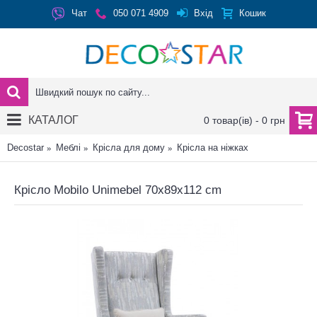
Вхід
Чат
050 071 4909
Кошик
КАТАЛОГ
0 товар(ів) - 0 грн
Decostar
Меблі
Крісла для дому
Крісла на ніжках
Крісло Mobilo Unimebel 70x89x112 cm