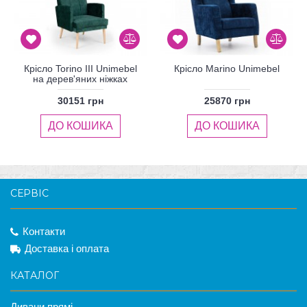
Крісло Torino III Unimebel
Крісло Marino Unimebel
на дерев'яних ніжках
30151 грн
25870 грн
ДО КОШИКА
ДО КОШИКА
СЕРВІС
Контакти
Доставка і оплата
КАТАЛОГ
Дивани прямі