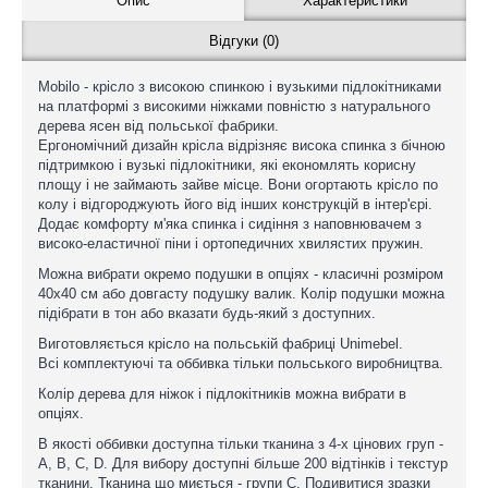
Опис
Характеристики
Відгуки (0)
Mobilo - крісло з високою спинкою і вузькими підлокітниками
на платформі з високими ніжками повністю з натурального
дерева ясен від польської фабрики.
Ергономічний дизайн крісла відрізняє висока спинка з бічною
підтримкою і вузькі підлокітники, які економлять корисну
площу і не займають зайве місце. Вони огортають крісло по
колу і відгороджують його від інших конструкцій в інтер'єрі.
Додає комфорту м'яка спинка і сидіння з наповнювачем з
високо-еластичної піни і ортопедичних хвилястих пружин.
Можна вибрати окремо подушки в опціях - класичні розміром
40x40 см або довгасту подушку валик. Колір подушки можна
підібрати в тон або вказати будь-який з доступних.
Виготовляється крісло на польській фабриці Unimebel.
Всі комплектуючі та оббивка тільки польського виробництва.
Колір дерева для ніжок і підлокітників можна вибрати в
опціях.
В якості оббивки доступна тільки тканина з 4-х цінових груп -
A, B, C, D. Для вибору доступні більше 200 відтінків і текстур
тканини. Тканина що миється - групи С. Подивитися зразки