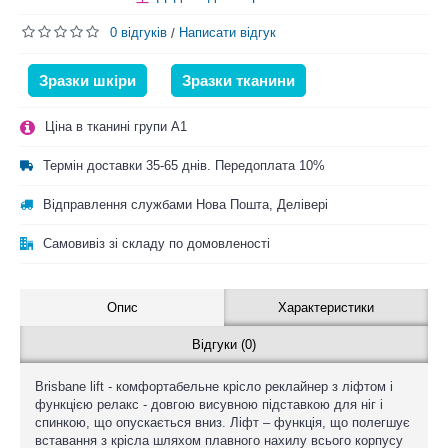
0 відгуків
Написати відгук
/
Зразки шкіри
Зразки тканини
Ціна в тканині групи A1
Термін доставки 35-65 днів. Передоплата 10%
Відправлення службами Нова Пошта, Делівері
Самовивіз зі складу по домовленості
Опис
Характеристики
Відгуки (0)
Brisbane lift - комфортабельне крісло реклайнер з ліфтом і
функцією релакс - довгою висувною підставкою для ніг і
спинкою, що опускається вниз. Ліфт – функція, що полегшує
вставання з крісла шляхом плавного нахилу всього корпусу