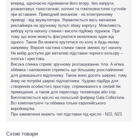
вперед, одночасно піднімаючи його вгору; без напруги,
розвантажує тазостегнові, колінні та гомілковостопні суглоби
при вставанні. Приводний механізм - на електричному
приводі - від акумулятора. Управляється весь механізм
реклайнера на зручному пульті збоку корпусу. Можливість
вибору кута нахилу спинки і висоти підйому підніжок. При
тому що вони можуть фіксуватися незалежно один від
одного. Також Ви можете крутитися по колу в будь-якому
напрямку. Верхня частина спинки також змінює кут нахилу.
На вибір доступні дві металеві підставки чорного кольору –
плоска і хрестова.
Висока спинка сприяє зручному розташуванню тіла. А м'яка
оббивка і наповнення сприяють ще більшому розслабленню
для домашнього відпочинку. Також воно досить широке, тому
йому не потрібні широкі підлокітники. Чудово підійде для
створення особистого простору, спрямованого в любий бік
приміщення, а також для перегляду телевізора або ігор.
Виготовляється крісло на польській фабриці Gala Collezione.
Всі комплектуючі та оббивка тільки європейського
виробництва.
При замовленні вкажіть тип підставки під крісло - N22, N23.
Схожі товари