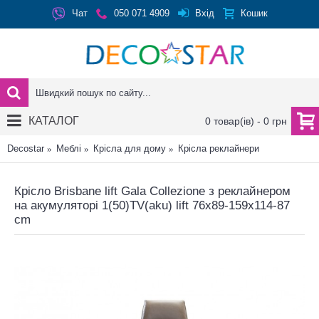
Вхід
Чат
050 071 4909
Кошик
КАТАЛОГ
0 товар(ів) - 0 грн
Decostar
Меблі
Крісла для дому
Крісла реклайнери
Крісло Brisbane lift Gala Collezione з реклайнером
на акумуляторі 1(50)TV(aku) lift 76x89-159x114-87
cm