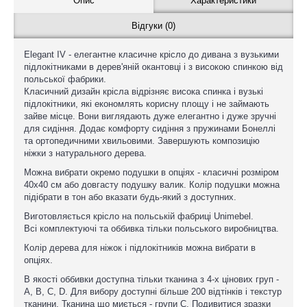
Опис
Характеристики
Відгуки (0)
Elegant IV - елегантне класичне крісло до дивана з вузькими
підлокітниками в дерев'яній окантовці і з високою спинкою від
польської фабрики.
Класичний дизайн крісла відрізняє висока спинка і вузькі
підлокітники, які економлять корисну площу і не займають
зайве місце. Вони виглядають дуже елегантно і дуже зручні
для сидіння. Додає комфорту сидіння з пружинами Бонеллі
та ортопедичними хвильовими. Завершують композицію
ніжки з натурального дерева.
Можна вибрати окремо подушки в опціях - класичні розміром
40x40 см або довгасту подушку валик. Колір подушки можна
підібрати в тон або вказати будь-який з доступних.
Виготовляється крісло на польській фабриці Unimebel.
Всі комплектуючі та оббивка тільки польського виробництва.
Колір дерева для ніжок і підлокітників можна вибрати в
опціях.
В якості оббивки доступна тільки тканина з 4-х цінових груп -
A, B, C, D. Для вибору доступні більше 200 відтінків і текстур
тканини. Тканина що миється - групи С. Подивитися зразки