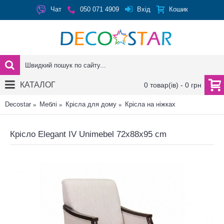
Вхід
Чат
050 071 4909
Кошик
КАТАЛОГ
0 товар(ів) - 0 грн
Decostar
Меблі
Крісла для дому
Крісла на ніжках
Крісло Elegant IV Unimebel 72x88x95 cm