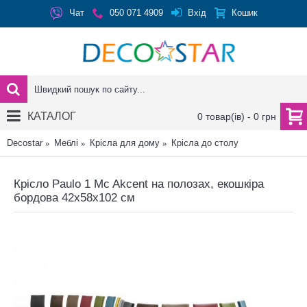
Вхід
Чат
050 071 4909
Кошик
КАТАЛОГ
0 товар(ів) - 0 грн
Decostar
Меблі
Крісла для дому
Крісла до столу
Крісло Paulo 1 Mc Akcent на полозах, екошкіра
бордова 42x58x102 см