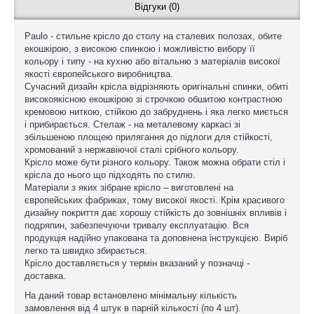
Відгуки (0)
Paulo - стильне крісло до столу на сталевих полозах, обите
екошкірою, з високою спинкою і можливістю вибору її
кольору і типу - на кухню або вітальню з матеріалів високої
якості європейського виробництва.
Сучасний дизайн крісла відрізняють оригінальні спинки, обиті
високоякісною екошкірою зі строчкою обшитою контрастною
кремовою ниткою, стійкою до забруднень і яка легко миється
і прибирається. Стелаж - на металевому каркасі зі
збільшеною площею прилягання до підлоги для стійкості,
хромований з нержавіючої сталі срібного кольору.
Крісло може бути різного кольору. Також можна обрати стіл і
крісла до нього що підходять по стилю.
Матеріали з яких зібране крісло – виготовлені на
європейських фабриках, тому високої якості. Крім красивого
дизайну покриття дає хорошу стійкість до зовнішніх впливів і
подряпин, забезпечуючи тривалу експлуатацію. Вся
продукція надійно упакована та доповнена інструкцією. Виріб
легко та швидко збирається.
Крісло доставляється у термін вказаний у позначці -
доставка.
На даний товар встановлено мінімальну кількість
замовлення від 4 штук в парній кількості (по 4 шт).