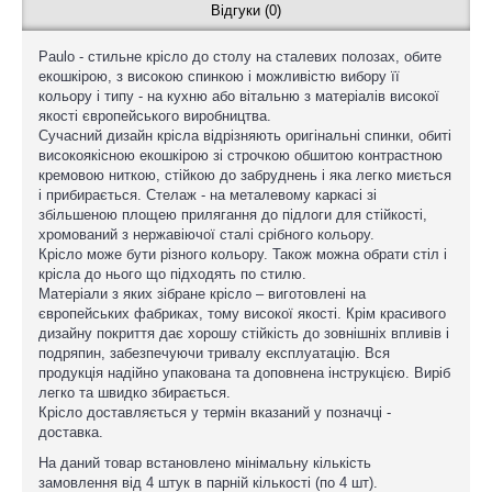
Відгуки (0)
Paulo - стильне крісло до столу на сталевих полозах, обите
екошкірою, з високою спинкою і можливістю вибору її
кольору і типу - на кухню або вітальню з матеріалів високої
якості європейського виробництва.
Сучасний дизайн крісла відрізняють оригінальні спинки, обиті
високоякісною екошкірою зі строчкою обшитою контрастною
кремовою ниткою, стійкою до забруднень і яка легко миється
і прибирається. Стелаж - на металевому каркасі зі
збільшеною площею прилягання до підлоги для стійкості,
хромований з нержавіючої сталі срібного кольору.
Крісло може бути різного кольору. Також можна обрати стіл і
крісла до нього що підходять по стилю.
Матеріали з яких зібране крісло – виготовлені на
європейських фабриках, тому високої якості. Крім красивого
дизайну покриття дає хорошу стійкість до зовнішніх впливів і
подряпин, забезпечуючи тривалу експлуатацію. Вся
продукція надійно упакована та доповнена інструкцією. Виріб
легко та швидко збирається.
Крісло доставляється у термін вказаний у позначці -
доставка.
На даний товар встановлено мінімальну кількість
замовлення від 4 штук в парній кількості (по 4 шт).