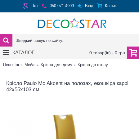
Вхід
Чат
050 071 4909
Кошик
КАТАЛОГ
0 товар(ів) - 0 грн
Decostar
Меблі
Крісла для дому
Крісла до столу
Крісло Paulo Mc Akcent на полозах, екошкіра каррі
42x55x103 см