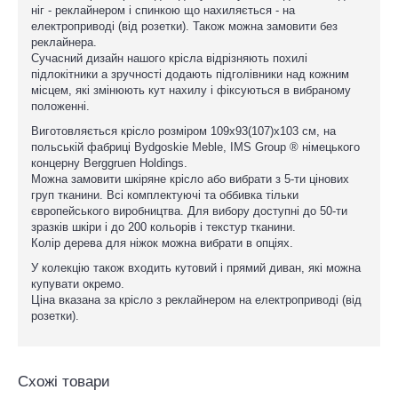
ніг - реклайнером і спинкою що нахиляється - на
електроприводі (від розетки). Також можна замовити без
реклайнера.
Сучасний дизайн нашого крісла відрізняють похилі
підлокітники а зручності додають підголівники над кожним
місцем, які змінюють кут нахилу і фіксуються в вибраному
положенні.
Виготовляється крісло розміром 109x93(107)x103 см, на
польській фабриці Bydgoskie Meble, IMS Group ® німецького
концерну Berggruen Holdings.
Можна замовити шкіряне крісло або вибрати з 5-ти цінових
груп тканини. Всі комплектуючі та оббивка тільки
європейського виробництва. Для вибору доступні до 50-ти
зразків шкіри і до 200 кольорів і текстур тканини.
Колір дерева для ніжок можна вибрати в опціях.
У колекцію також входить кутовий і прямий диван, які можна
купувати окремо.
Ціна вказана за крісло з реклайнером на електроприводі (від
розетки).
Схожі товари