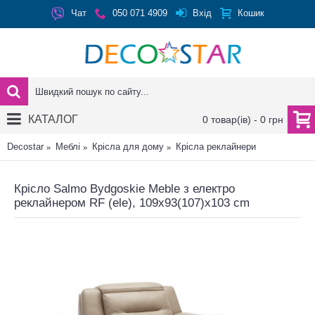
Вхід
Чат
050 071 4909
Кошик
КАТАЛОГ
0 товар(ів) - 0 грн
Decostar
Меблі
Крісла для дому
Крісла реклайнери
Крісло Salmo Bydgoskie Meble з електро
реклайнером RF (ele), 109x93(107)x103 cm