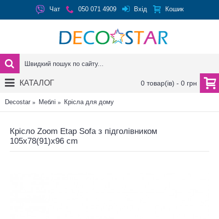
Вхід
Чат
050 071 4909
Кошик
КАТАЛОГ
0 товар(ів) - 0 грн
Decostar
Меблі
Крісла для дому
Крісло Zoom Etap Sofa з підголівником
105x78(91)x96 cm