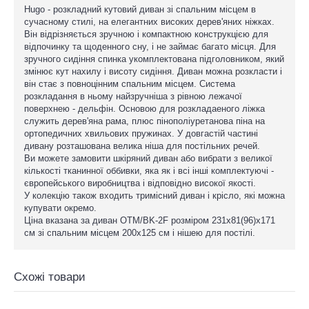
Hugo - розкладний кутовий диван зі спальним місцем в
сучасному стилі, на елегантних високих дерев'яних ніжках.
Він відрізняється зручною і компактною конструкцією для
відпочинку та щоденного сну, і не займає багато місця. Для
зручного сидіння спинка укомплектована підголовником, який
змінює кут нахилу і висоту сидіння. Диван можна розкласти і
він стає з повноцінним спальним місцем. Система
розкладання в ньому найзручніша з рівною лежачої
поверхнею - дельфін. Основою для розкладаеного ліжка
служить дерев'яна рама, плюс пінополіуретанова піна на
ортопедичних хвильових пружинах. У довгастій частині
дивану розташована велика ніша для постільних речей.
Ви можете замовити шкіряний диван або вибрати з великої
кількості тканинної оббивки, яка як і всі інші комплектуючі -
європейського виробництва і відповідно високої якості.
У колекцію також входить тримісний диван і крісло, які можна
купувати окремо.
Ціна вказана за диван OTM/BK-2F розміром 231x81(96)x171
см зі спальним місцем 200x125 см і нішею для постілі.
Схожі товари