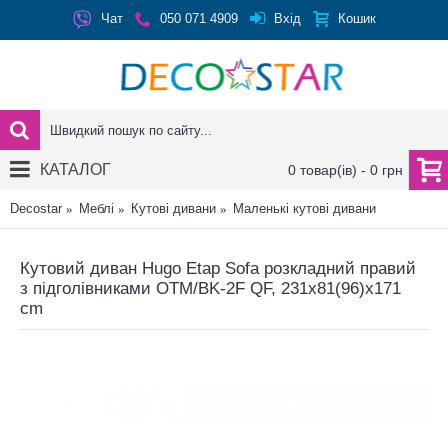
Вхід
Чат
050 071 4909
Кошик
КАТАЛОГ
0 товар(ів) - 0 грн
Decostar
Меблі
Кутові дивани
Маленькі кутові дивани
Кутовий диван Hugo Etap Sofa розкладний правий
з підголівниками OTM/BK-2F QF, 231x81(96)x171
cm