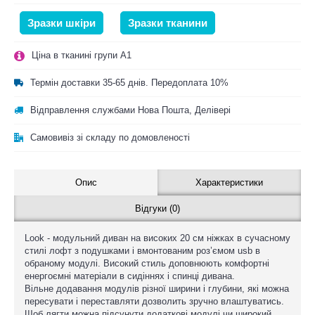
Зразки шкіри
Зразки тканини
Ціна в тканині групи A1
Термін доставки 35-65 днів. Передоплата 10%
Відправлення службами Нова Пошта, Делівері
Самовивіз зі складу по домовленості
Опис
Характеристики
Відгуки (0)
Look - модульний диван на високих 20 см ніжках в сучасному
стилі лофт з подушками і вмонтованим роз’ємом usb в
обраному модулі. Високий стиль доповнюють комфортні
енергоємні матеріали в сидіннях і спинці дивана.
Вільне додавання модулів різної ширини і глубини, які можна
пересувати і переставляти дозволить зручно влаштуватись.
Щоб лягти можна підсунути додаткові модулі чи широкий