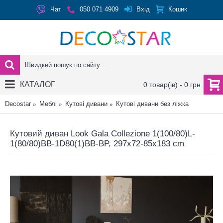
Вхід
Чат
050 071 4909
Кошик
КАТАЛОГ
0 товар(ів) - 0 грн
Decostar
Меблі
Кутові дивани
Кутові дивани без ліжка
Кутовий диван Look Gala Collezione 1(100/80)L-
1(80/80)BB-1D80(1)BB-BP, 297x72-85x183 cm