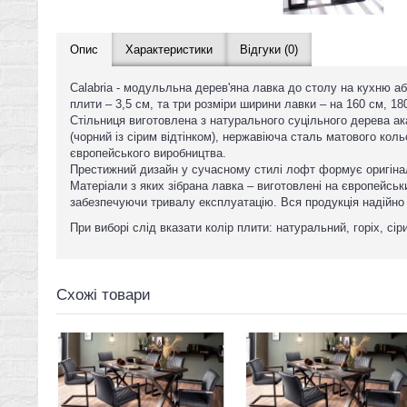
Опис
Характеристики
Відгуки (0)
Calabria - модульльна дерев'яна лавка до столу на кухню а
плити – 3,5 см, та три розміри ширини лавки – на 160 см, 18
Стільниця виготовлена з натурального суцільного дерева акац
(чорний із сірим відтінком), нержавіюча сталь матового кол
європейського виробництва.
Престижний дизайн у сучасному стилі лофт формує оригіналь
Матеріали з яких зібрана лавка – виготовлені на європейськи
забезпечуючи тривалу експлуатацію. Вся продукція надійно 
При виборі слід вказати колір плити: натуральний, горіх, сір
Схожі товари