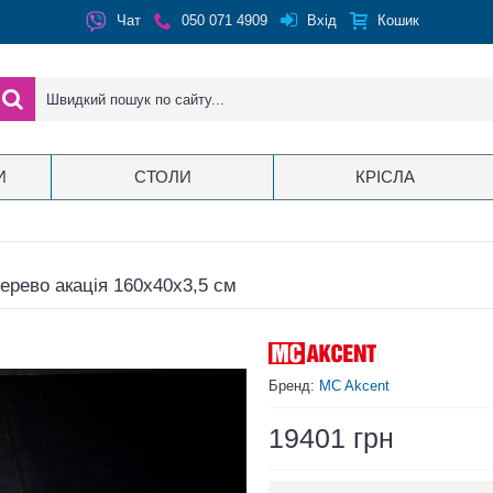
Вхід
Чат
050 071 4909
Кошик
И
СТОЛИ
КРІСЛА
ерево акація 160x40x3,5 см
Бренд:
MC Akcent
19401 грн