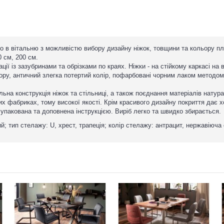
бо в вітальню з можливістю вибору дизайну ніжок, товщини та кольору п
0 см, 200 см.
ії із зазубринами та обрізками по краях. Ніжки - на стійкому каркасі на 
ьору, античний злегка потертий колір, пофарбовані чорним лаком методом 
на конструкція ніжок та стільниці, а також поєднання матеріалів натур
х фабриках, тому високої якості. Крім красивого дизайну покриття дає хо
упакована та доповнена інструкцією. Виріб легко та швидко збирається.
ий; тип стелажу: U, хрест, трапеція; колір стелажу: антрацит, нержавіюча