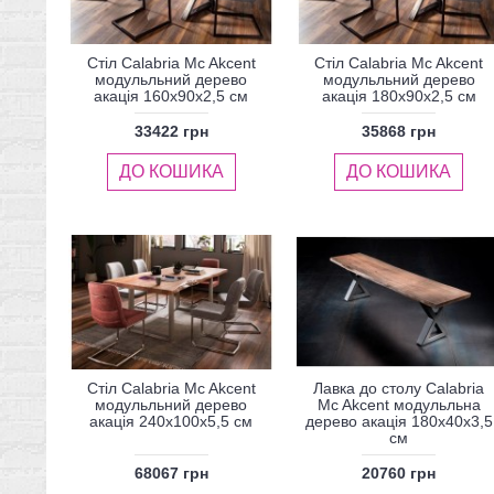
Стіл Calabria Mc Akcent
Стіл Calabria Mc Akcent
модульльний дерево
модульльний дерево
акація 160x90x2,5 см
акація 180x90x2,5 см
33422 грн
35868 грн
ДО КОШИКА
ДО КОШИКА
Стіл Calabria Mc Akcent
Лавка до столу Calabria
модульльний дерево
Mc Akcent модульльна
акація 240x100x5,5 см
дерево акація 180x40x3,5
см
68067 грн
20760 грн