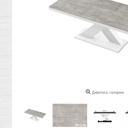
Дивитись галерею