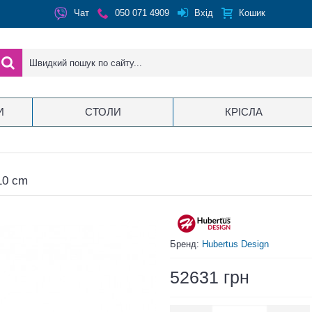
Вхід
Чат
050 071 4909
Кошик
И
СТОЛИ
КРІСЛА
10 cm
Бренд:
Hubertus Design
52631 грн