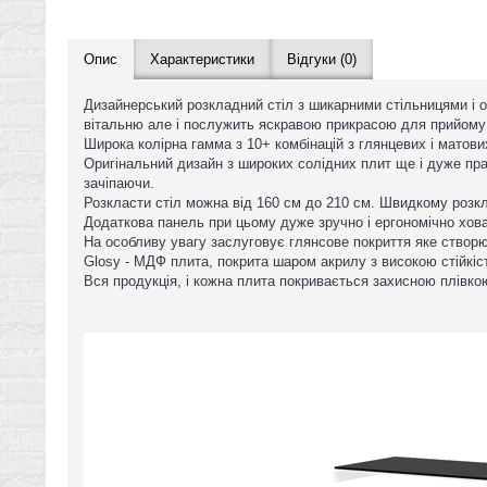
Опис
Характеристики
Відгуки (0)
Дизайнерський розкладний стіл з шикарними стільницями і о
вітальню але і послужить яскравою прикрасою для прийому 
Широка колірна гамма з 10+ комбінацій з глянцевих і матових в
Оригінальний дизайн з широких солідних плит ще і дуже прак
зачіпаючи.
Розкласти стіл можна від 160 см до 210 см. Швидкому розк
Додаткова панель при цьому дуже зручно і ергономічно хова
На особливу увагу заслуговує глянсове покриття яке створю
Glosy - МДФ плита, покрита шаром акрилу з високою стійкіс
Вся продукція, і кожна плита покривається захисною плівко