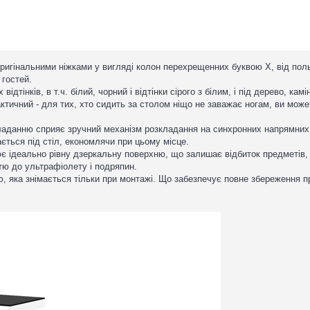
ригінальними ніжками у вигляді колон перехрещенних буквою Х, від пол
гостей.
ідтінків, в т.ч. білий, чорний і відтінки сірого з білим, і під дерево, кам
тичний - для тих, хто сидить за столом ніщо не заважає ногам, ви можете
ладанню сприяє зручний механізм розкладання на синхронних напрямних, 
ється під стіл, економлячи при цьому місце.
є ідеально рівну дзеркальну поверхню, що залишає відбиток предметів, 
тю до ультрафіолету і подряпин.
ю, яка знімається тільки при монтажі. Що забезпечує повне збереження п