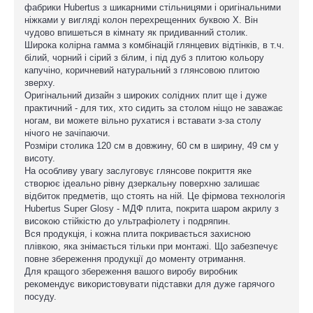
фабрики Hubertus з шикарними стільницями і оригінальними
ніжками у вигляді колон перехрещенних буквою Х. Він
чудово впишеться в кімнату як придиванний столик.
Широка колірна гамма з комбінацій глянцевих відтінків, в т.ч.
білий, чорний і сірий з білим, і під дуб з плитою кольору
капучіно, коричневий натуральний з глянсовою плитою
зверху.
Оригінальний дизайн з широких солідних плит ще і дуже
практичний - для тих, хто сидить за столом ніщо не заважає
ногам, ви можете вільно рухатися і вставати з-за столу
нічого не зачіпаючи.
Розміри столика 120 см в довжину, 60 см в ширину, 49 см у
висоту.
На особливу увагу заслуговує глянсове покриття яке
створює ідеально рівну дзеркальну поверхню залишає
відбиток предметів, що стоять на ній. Це фірмова технологія
Hubertus Super Glosy - МДФ плита, покрита шаром акрилу з
високою стійкістю до ультрафіолету і подряпин.
Вся продукція, і кожна плита покривається захисною
плівкою, яка знімається тільки при монтажі. Що забезпечує
повне збереження продукції до моменту отримання.
Для кращого збереження вашого виробу виробник
рекомендує використовувати підставки для дуже гарячого
посуду.