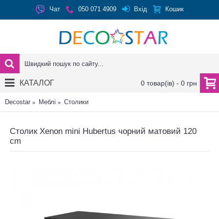
Вхід
Чат
050 071 4909
Кошик
КАТАЛОГ
0 товар(ів) - 0 грн
Decostar
Меблі
Столики
Столик Xenon mini Hubertus чорний матовий 120
cm