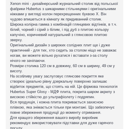
Xenon mini - дизайнерський журнальний столик від польської
фабрики Hubertus з шикарними стільницями і оригінальними
ніжками у вигляді колон перехрещенних буквою Х. Він
чудово впишеться в кімнату як придиванний столик.
Широка колірна гамма з комбінацій глянцевих відтінків, в т.ч.
білий, чорний і сірий з білим, і під дуб з плитою кольору
капучіно, коричневий натуральний з глянсовою плитою
зверху.
Оригінальний дизайн з широких солідних плит ще і дуже
практичний - для тих, хто сидить за столом ніщо не заважає
ногам, ви можете вільно рухатися і вставати з-за столу
нічого не зачіпаючи.
Розміри столика 120 см в довжину, 60 см в ширину, 49 см у
висоту.
На особливу увагу заслуговує глянсове покриття яке
створює ідеально рівну дзеркальну поверхню залишає
відбиток предметів, що стоять на ній. Це фірмова технологія
Hubertus Super Glosy - МДФ плита, покрита шаром акрилу з
високою стійкістю до ультрафіолету і подряпин.
Вся продукція, і кожна плита покривається захисною
плівкою, яка знімається тільки при монтажі. Що забезпечує
повне збереження продукції до моменту отримання.
Для кращого збереження вашого виробу виробник
рекомендує використовувати підставки для дуже гарячого
посуду.