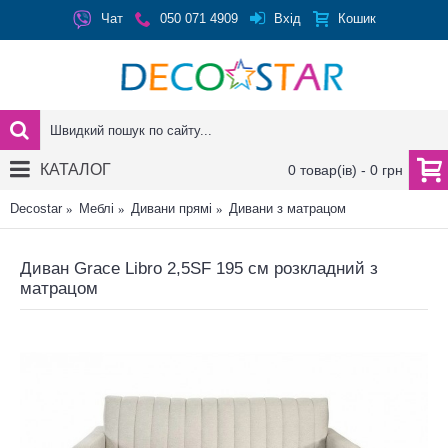
Вхід
Чат
050 071 4909
Кошик
КАТАЛОГ
0 товар(ів) - 0 грн
Decostar
Меблі
Дивани прямі
Дивани з матрацом
Диван Grace Libro 2,5SF 195 см розкладний з
матрацом