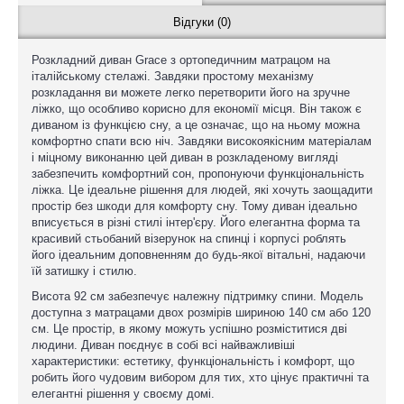
Відгуки (0)
Розкладний диван Grace з ортопедичним матрацом на
італійському стелажі. Завдяки простому механізму
розкладання ви можете легко перетворити його на зручне
ліжко, що особливо корисно для економії місця. Він також є
диваном із функцією сну, а це означає, що на ньому можна
комфортно спати всю ніч. Завдяки високоякісним матеріалам
і міцному виконанню цей диван в розкладеному вигляді
забезпечить комфортний сон, пропонуючи функціональність
ліжка. Це ідеальне рішення для людей, які хочуть заощадити
простір без шкоди для комфорту сну. Тому диван ідеально
вписується в різні стилі інтер'єру. Його елегантна форма та
красивий стьобаний візерунок на спинці і корпусі роблять
його ідеальним доповненням до будь-якої вітальні, надаючи
їй затишку і стилю.
Висота 92 см забезпечує належну підтримку спини. Модель
доступна з матрацами двох розмірів шириною 140 см або 120
см. Це простір, в якому можуть успішно розміститися дві
людини. Диван поєднує в собі всі найважливіші
характеристики: естетику, функціональність і комфорт, що
робить його чудовим вибором для тих, хто цінує практичні та
елегантні рішення у своєму домі.