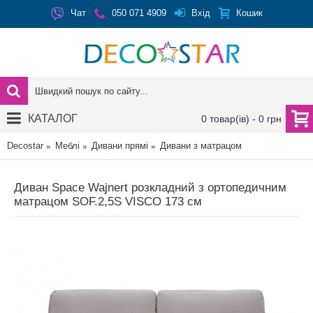
Вхід
Чат
050 071 4909
Кошик
КАТАЛОГ
0 товар(ів) - 0 грн
Decostar
Меблі
Дивани прямі
Дивани з матрацом
Диван Space Wajnert розкладний з ортопедичним
матрацом SOF.2,5S VISCO 173 см