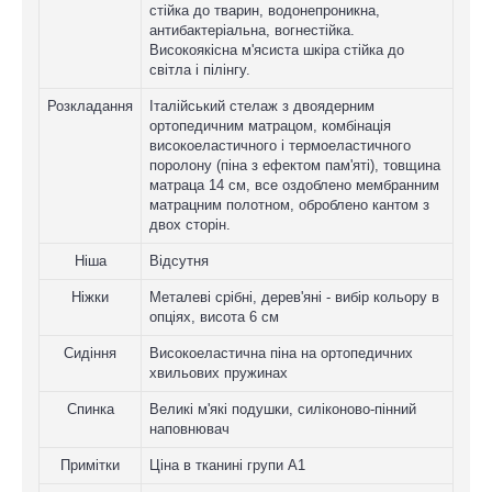
стійка до тварин, водонепроникна,
антибактеріальна, вогнестійка.
Високоякісна м'ясиста шкіра стійка до
світла і пілінгу.
Розкладання
Італійський стелаж з двоядерним
ортопедичним матрацом, комбінація
високоеластичного і термоеластичного
поролону (піна з ефектом пам'яті), товщина
матраца 14 см, все оздоблено мембранним
матрацним полотном, оброблено кантом з
двох сторін.
Ніша
Відсутня
Ніжки
Металеві срібні, дерев'яні - вибір кольору в
опціях, висота 6 см
Сидіння
Високоеластична піна на ортопедичних
хвильових пружинах
Спинка
Великі м'які подушки, силіконово-пінний
наповнювач
Примітки
Ціна в тканині групи A1