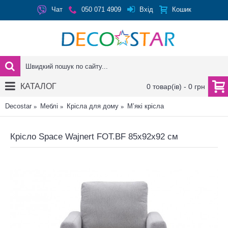
Вхід
Чат
050 071 4909
Кошик
КАТАЛОГ
0 товар(ів) - 0 грн
Decostar
Меблі
Крісла для дому
М’які крісла
Крісло Space Wajnert FOT.BF 85x92x92 см