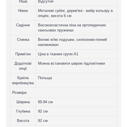
Ніша
Відсутня
Ніжки
Металеві срібні, дерев'яні - вибір кольору в
опціях, висота 6 см
Сидіння
Високоеластична піна на ортопедичних
хвильових пружинах
Спинка
Великі м'які подушки, силіконово-пінний
наповнювач
Примітки
Ціна в тканині групи A1
Додаткові
Можна встановити широкі підлокітники
опції
Країна
Польща
виробництва
Розміри
Ширина
85-94 см
Глубина
92 см
Висота
92 см