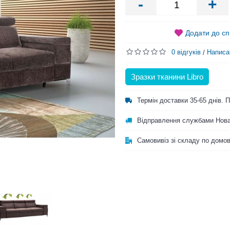
-
+
Додати до сп
0 відгуків
Написа
/
Зразки тканини Libro
Термін доставки 35-65 днів.
Відправлення службами Нова
Самовивіз зі складу по домо