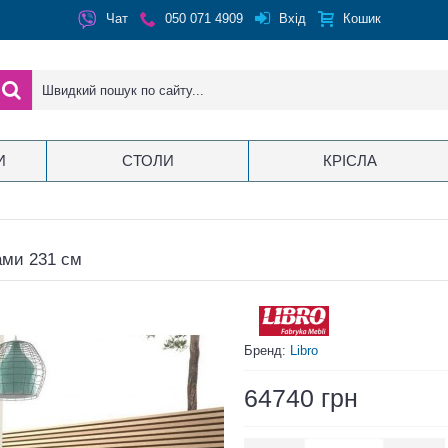
Вхід
Чат
050 071 4909
Кошик
И
СТОЛИ
КРІСЛА
ами 231 см
Бренд:
Libro
64740 грн