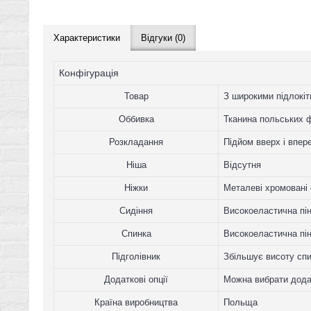
Характеристики
Відгуки (0)
Конфігурація
Товар
З широкими підлокіт
Оббивка
Тканина польських ф
Розкладання
Підйом вверх і впере
Ніша
Відсутня
Ніжки
Металеві хромовані 
Сидіння
Високоеластична пін
Спинка
Високоеластична пі
Підголівник
Збільшує висоту спи
Додаткові опції
Можна вибрати дода
Країна виробництва
Польща