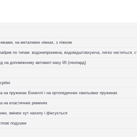
никами, на металевих ніжках, з ліжком
абрик по типам: водонепроникна, водовідштовхуюча, легко чиститься, ст
д на допоміжному автоматі easy lift (леопард)
срібні
а на пружинах Бонеллі і на ортопедичних хвильових пружинах
на на еластичних ременях
нки, змінює кут нахилу і фіксується
ткові подушки