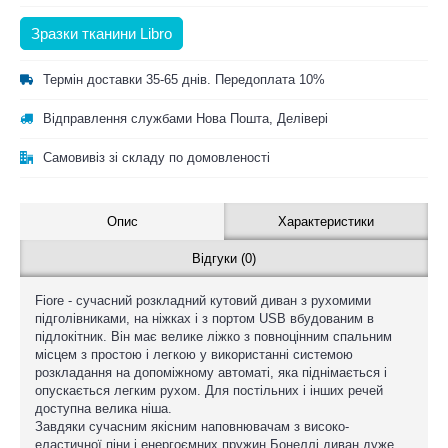
Зразки тканини Libro
Термін доставки 35-65 днів. Передоплата 10%
Відправлення службами Нова Пошта, Делівері
Самовивіз зі складу по домовленості
Опис
Характеристики
Відгуки (0)
Fiore - сучасний розкладний кутовий диван з рухомими
підголівниками, на ніжках і з портом USB вбудованим в
підлокітник. Він має велике ліжко з повноцінним спальним
місцем з простою і легкою у використанні системою
розкладання на допоміжному автоматі, яка піднімається і
опускається легким рухом. Для постільних і інших речей
доступна велика ніша.
Завдяки сучасним якісним наповнювачам з високо-
еластичної піни і енергоємних пружин Бонеллі диван дуже