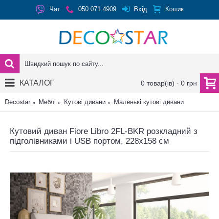
Вхід
Чат
050 071 4909
Кошик
КАТАЛОГ
0 товар(ів) - 0 грн
Decostar
Меблі
Кутові дивани
Маленькі кутові дивани
Кутовий диван Fiore Libro 2FL-BKR розкладний з
підголівниками і USB портом, 228x158 см