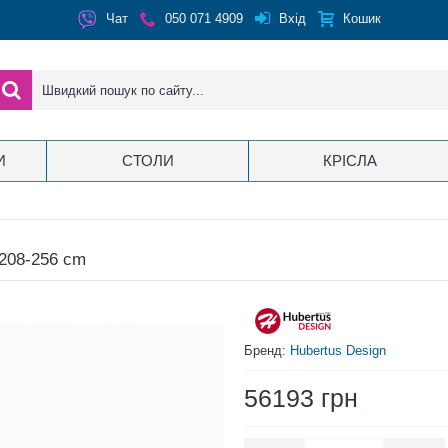
Вхід
Чат
050 071 4909
Кошик
И
СТОЛИ
КРІСЛА
-208-256 cm
Бренд:
Hubertus Design
56193 грн