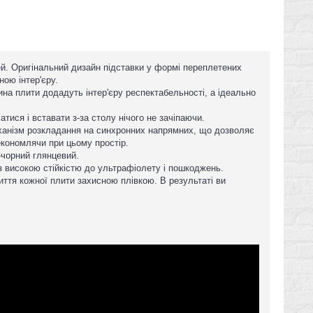
тей. Оригінальний дизайн підставки у формі переплетених
ною інтер'єру.
ина плити додадуть інтер'єру респектабельності, а ідеально
тися і вставати з-за столу нічого не зачіпаючи.
еханізм розкладання на синхронних напрямних, що дозволяє
 економлячи при цьому простір.
-чорний глянцевий.
 високою стійкістю до ультрафіолету і пошкоджень.
тя кожної плити захисною плівкою. В результаті ви