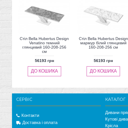
Стіл Bella Hubertus Design
Стіл Bella Hubertus Design
Venatino темний
мармур білий глянцевий
глянцевий 160-208-256
160-208-256 см
см
56193 грн
56193 грн
ДО КОШИКА
ДО КОШИКА
СЕРВІС
КАТАЛОГ
Дивани пря
Контакти
Кутові див
Доставка і оплата
Крісла