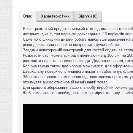
Опис
Характеристики
Відгуки (0)
Bella - розкішний представницький стіл від польського виро
чотирьох букв Y, три варіанти розкладання, 16 варіантів ко
Саме його шикарний дизайн робить найбільше враження на ві
рівна дзеркальна поверхня підкреслить сучасний шик.
Завдяки новаторській конструкції для гостей сидять за столо
Розкласти стіл можна три рази починаючи від 160 см, на 2
розкласти наш стіл за лічені секунди. Додаткові панелі, як
Колірна гамма також дає хороші можливості для оформлення 
Дзеркальну поверхню глянцевого покриття забезпечує фірмо
Збереження вашого замовлення від пошкоджень протягом усь
отримуєте абсолютно новий незайманий товар.
Для кращого збереження вашого виробу виробник рекоменду
Щоб замовити стіл необхідного вам розміру і кольору - вибер