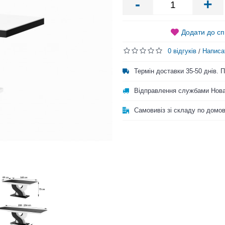
-
+
Додати до сп
0 відгуків
Написа
/
Термін доставки 35-50 днів.
Відправлення службами Нова
Самовивіз зі складу по домо