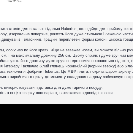
бника столів для вітальні і їдальні Hubertus, що підійде для прийому гос
льору, дзеркальна поверхня, роблять його дуже стильною і бажаною части
двідувачів і власників. Граційні переплетені форми колон і широка товщ
м, особливо по його краях, ніщо не заважає ногам, ви можете вільно руха
08 см, і на максимальну довжину 256 см. Цьому сприяє і дуже зручний м
і збільшують його довжину дуже зручно і ергономічно ховаються під стіл,
інтер'єру і включає білий глянець чорно-білий (чорний зверху) або біло
ва технологія фабрики Hubertus. Це МДФ плита, покрита шаром акрилу з
ого виробничого циклу до моменту складання на дому забезпечує покрит
є використовувати підставки для дуже гарячого посуду.
іть в опціях зверху ваш варіант, натискаючи відповідні кнопки.