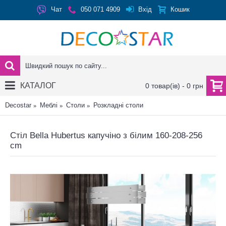
Вхід
Чат
050 071 4909
Кошик
КАТАЛОГ
0 товар(ів) - 0 грн
Decostar
Меблі
Столи
Розкладні столи
Стіл Bella Hubertus капучіно з білим 160-208-256
cm