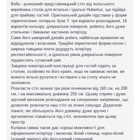
Bella - розкішний представницький стіл від польського
виробника столів для вітальні і їдальні Hubertus, що підійде
для прийому гостей. Оригінальний дизайн підставки у формі
переплетених чотирьох букв Y, три варіанти розкладання, 16
варіантів кольору, дзеркальна поверхня, роблять його дуже
стильною і бажаною частиною інтер'єру.
Саме його шикарний дизайн робить найбільше враження на
відвідувачів і власників. Граційні переплетені форми колон і
широка товщина плити додадуть інтер'єру
респектабельності, а ідеально рівна дзеркальна поверхня
підкреслить сучасний шик.
Завдяки новаторській конструкції для гостей сидять за
столом, особливо по його краях, ніщо не заважає ногам, ви
можете вільно рухатися і вставати з-за столу нічого не
зачіпаючи.
Розкласти стіл можна три рази починаючи від 160 см, на 208
см, і на максимальну довжину 256 см. Цьому сприяє і дуже
зручний механізм розкладання на синхронних напрямних, що
дозволяє розкласти наш стіл за лічені секунди. Додаткові
панелі, які збільшують його довжину дуже зручно і
ергономічно ховаються під стіл, економлячи при цьому
простір.
Колірна гамма також дає хороші можливості для
оформлення інтер'єру і включає білий глянець чорно-білий
(чорний зверху) або біло-чорний глянцевий.