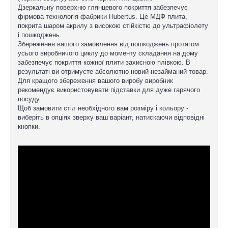
Дзеркальну поверхню глянцевого покриття забезпечує
фірмова технологія фабрики Hubertus. Це МДФ плита,
покрита шаром акрилу з високою стійкістю до ультрафіолету
і пошкоджень.
Збереження вашого замовлення від пошкоджень протягом
усього виробничого циклу до моменту складання на дому
забезпечує покриття кожної плити захисною плівкою. В
результаті ви отримуєте абсолютно новий незайманий товар.
Для кращого збереження вашого виробу виробник
рекомендує використовувати підставки для дуже гарячого
посуду.
Щоб замовити стіл необхідного вам розміру і кольору -
виберіть в опціях зверху ваш варіант, натискаючи відповідні
кнопки.