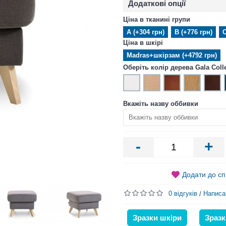
Додаткові опції
Ціна в тканині групи
А (+304 грн)
В (+776 грн)
С
Ціна в шкірі
Madras+шкірзам (+4792 грн)
Оберіть колір дерева Gala Coll
Вкажіть назву оббивки
-
+
Додати до сп
0 відгуків
Написа
/
Зразки шкіри
Зразк