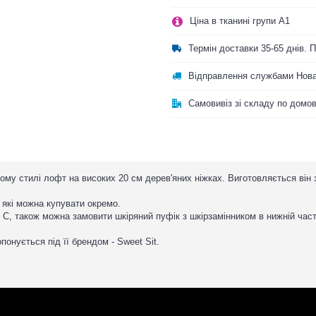
Ціна в тканині групи A1
Термін доставки 35-65 днів.
Відправлення службами Нова
Самовивіз зі складу по домо
кому стилі лофт на високих 20 см дерев'яних ніжках. Виготовляється він
, які можна купувати окремо.
і C, також можна замовити шкіряний пуфік з шкірзамінником в нижній част
онується під її брендом - Sweet Sit.