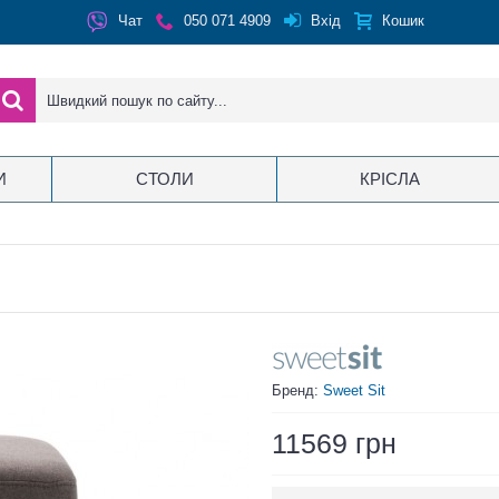
Вхід
Чат
050 071 4909
Кошик
И
СТОЛИ
КРІСЛА
Бренд:
Sweet Sit
11569 грн