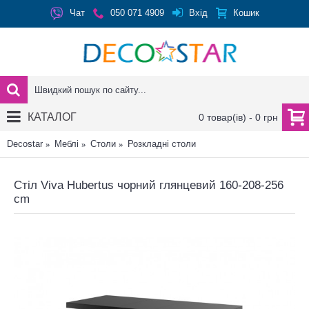
Вхід
Чат
050 071 4909
Кошик
КАТАЛОГ
0 товар(ів) - 0 грн
Decostar
Меблі
Столи
Розкладні столи
Стіл Viva Hubertus чорний глянцевий 160-208-256
cm