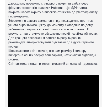
Дзеркальну поверхню глянцевого покриття забезпечує
фірмова технологія фабрики Hubertus. Це МДФ плита,
покрита шаром акрилу з високою стійкістю до ультрафіолету
і пошкоджень.
Збереження вашого замовлення від пошкоджень протягом
усього виробничого циклу до моменту складання на дому
забезпечує покриття кожної плити захисною плівкою. В
результаті ви отримуєте абсолютно новий незайманий товар.
Для кращого збереження вашого виробу виробник
рекомендує використовувати підставки для дуже гарячого
посуду.
Щоб замовити стіл необхідного вам розміру і кольору -
виберіть в опціях зверху ваш варіант, натискаючи відповідні
кнопки.
Стіл виготовляється в термін вказаний в позначці - доставка.