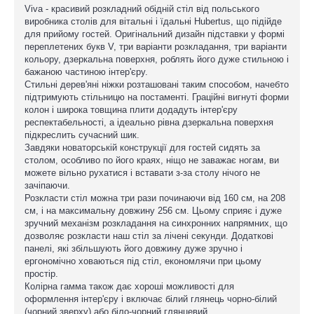
Viva - красивий розкладний обідній стіл від польського
виробника столів для вітальні і їдальні Hubertus, що підійде
для прийому гостей. Оригінальний дизайн підставки у формі
переплетених букв V, три варіанти розкладання, три варіанти
кольору, дзеркальна поверхня, роблять його дуже стильною і
бажаною частиною інтер'єру.
Стильні дерев'яні ніжки розташовані таким способом, начебто
підтримують стільницю на постаменті. Граційні вигнуті форми
колон і широка товщина плити додадуть інтер'єру
респектабельності, а ідеально рівна дзеркальна поверхня
підкреслить сучасний шик.
Завдяки новаторській конструкції для гостей сидять за
столом, особливо по його краях, ніщо не заважає ногам, ви
можете вільно рухатися і вставати з-за столу нічого не
зачіпаючи.
Розкласти стіл можна три рази починаючи від 160 см, на 208
см, і на максимальну довжину 256 см. Цьому сприяє і дуже
зручний механізм розкладання на синхронних напрямних, що
дозволяє розкласти наш стіл за лічені секунди. Додаткові
панелі, які збільшують його довжину дуже зручно і
ергономічно ховаються під стіл, економлячи при цьому
простір.
Колірна гамма також дає хороші можливості для
оформлення інтер'єру і включає білий глянець чорно-білий
(чорний зверху) або біло-чорний глянцевий.