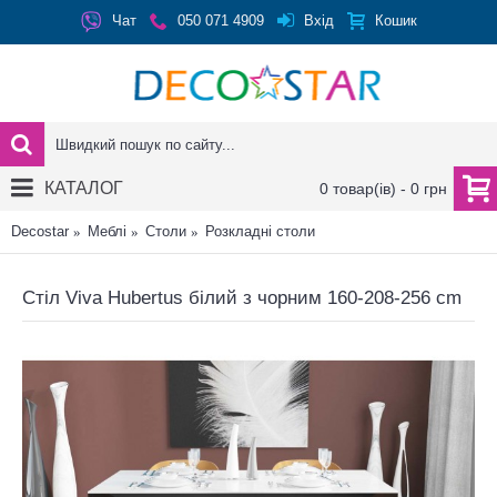
Вхід
Чат
050 071 4909
Кошик
КАТАЛОГ
0 товар(ів) - 0 грн
Decostar
Меблі
Столи
Розкладні столи
Стіл Viva Hubertus білий з чорним 160-208-256 cm