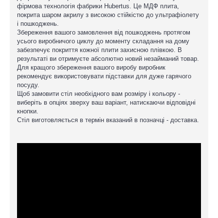
фірмова технологія фабрики Hubertus. Це МДФ плита,
покрита шаром акрилу з високою стійкістю до ультрафіолету
і пошкоджень.
Збереження вашого замовлення від пошкоджень протягом
усього виробничого циклу до моменту складання на дому
забезпечує покриття кожної плити захисною плівкою. В
результаті ви отримуєте абсолютно новий незайманий товар.
Для кращого збереження вашого виробу виробник
рекомендує використовувати підставки для дуже гарячого
посуду.
Щоб замовити стіл необхідного вам розміру і кольору -
виберіть в опціях зверху ваш варіант, натискаючи відповідні
кнопки.
Стіл виготовляється в термін вказаний в позначці - доставка.