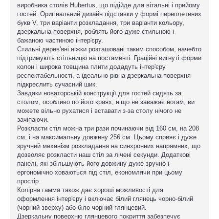
виробника столів Hubertus, що підійде для вітальні і прийому
гостей. Оригінальний дизайн підставки у формі переплетених
букв V, три варіанти розкладання, три варіанти кольору,
дзеркальна поверхня, роблять його дуже стильною і
бажаною частиною інтер'єру.
Стильні дерев'яні ніжки розташовані таким способом, начебто
підтримують стільницю на постаменті. Граційні вигнуті форми
колон і широка товщина плити додадуть інтер'єру
респектабельності, а ідеально рівна дзеркальна поверхня
підкреслить сучасний шик.
Завдяки новаторській конструкції для гостей сидять за
столом, особливо по його краях, ніщо не заважає ногам, ви
можете вільно рухатися і вставати з-за столу нічого не
зачіпаючи.
Розкласти стіл можна три рази починаючи від 160 см, на 208
см, і на максимальну довжину 256 см. Цьому сприяє і дуже
зручний механізм розкладання на синхронних напрямних, що
дозволяє розкласти наш стіл за лічені секунди. Додаткові
панелі, які збільшують його довжину дуже зручно і
ергономічно ховаються під стіл, економлячи при цьому
простір.
Колірна гамма також дає хороші можливості для
оформлення інтер'єру і включає білий глянець чорно-білий
(чорний зверху) або біло-чорний глянцевий.
Дзеркальну поверхню глянцевого покриття забезпечує