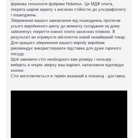
фірмова технологія фабрики Hubertus. Це МДФ плита,
покрита шаром акрилу з високою стійкістю до ультрафіолету
і пошкоджень.
Збереження вашого замовлення від пошкоджень протягом
усього виробничого циклу до моменту складання на дому
забезпечує покриття кожної плити захисною плівкою. В
результаті ви отримуєте абсолютно новий незайманий товар.
Для кращого збереження вашого виробу виробник
рекомендує використовувати підставки для дуже гарячого
посуду.
Щоб замовити стіл необхідного вам розміру і кольору -
виберіть в опціях зверху ваш варіант, натискаючи відповідні
кнопки.
Стіл виготовляється в термін вказаний в позначці - доставка.