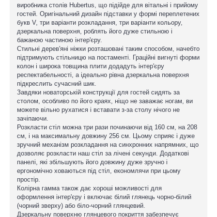
виробника столів Hubertus, що підійде для вітальні і прийому
гостей. Оригінальний дизайн підставки у формі переплетених
букв V, три варіанти розкладання, три варіанти кольору,
дзеркальна поверхня, роблять його дуже стильною і
бажаною частиною інтер'єру.
Стильні дерев'яні ніжки розташовані таким способом, начебто
підтримують стільницю на постаменті. Граційні вигнуті форми
колон і широка товщина плити додадуть інтер'єру
респектабельності, а ідеально рівна дзеркальна поверхня
підкреслить сучасний шик.
Завдяки новаторській конструкції для гостей сидять за
столом, особливо по його краях, ніщо не заважає ногам, ви
можете вільно рухатися і вставати з-за столу нічого не
зачіпаючи.
Розкласти стіл можна три рази починаючи від 160 см, на 208
см, і на максимальну довжину 256 см. Цьому сприяє і дуже
зручний механізм розкладання на синхронних напрямних, що
дозволяє розкласти наш стіл за лічені секунди. Додаткові
панелі, які збільшують його довжину дуже зручно і
ергономічно ховаються під стіл, економлячи при цьому
простір.
Колірна гамма також дає хороші можливості для
оформлення інтер'єру і включає білий глянець чорно-білий
(чорний зверху) або біло-чорний глянцевий.
Дзеркальну поверхню глянцевого покриття забезпечує