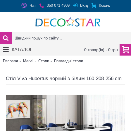
Вхід
Чат
050 071 4909
Кошик
КАТАЛОГ
0 товар(ів) - 0 грн
Decostar
Меблі
Столи
Розкладні столи
Стіл Viva Hubertus чорний з білим 160-208-256 cm