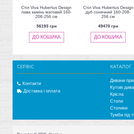
Стіл Viva Hubertus Design
Стіл Viva Hubertus Design
лава камінь матовий 160-
дуб сонячний 160-208-
208-256 см
256 см
56193 грн
49470 грн
ДО КОШИКА
ДО КОШИКА
СЕРВІС
КАТАЛОГ
Дивани пря
Контакти
Кутові див
Доставка і оплата
Крісла
Столи
Столики
Тумби під т