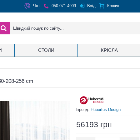
Вхід
Чат
050 071 4909
Кошик
И
СТОЛИ
КРІСЛА
60-208-256 cm
Бренд:
Hubertus Design
56193 грн