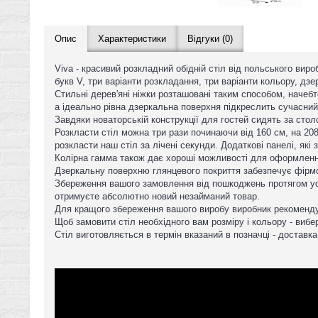
Опис
Характеристики
Відгуки (0)
Viva - красивий розкладний обідній стіл від польського виро
букв V, три варіанти розкладання, три варіанти кольору, дз
Стильні дерев'яні ніжки розташовані таким способом, начебт
а ідеально рівна дзеркальна поверхня підкреслить сучасний
Завдяки новаторській конструкції для гостей сидять за столо
Розкласти стіл можна три рази починаючи від 160 см, на 2
розкласти наш стіл за лічені секунди. Додаткові панелі, як
Колірна гамма також дає хороші можливості для оформлення 
Дзеркальну поверхню глянцевого покриття забезпечує фірмо
Збереження вашого замовлення від пошкоджень протягом усь
отримуєте абсолютно новий незайманий товар.
Для кращого збереження вашого виробу виробник рекоменду
Щоб замовити стіл необхідного вам розміру і кольору - вибер
Стіл виготовляється в термін вказаний в позначці - доставка