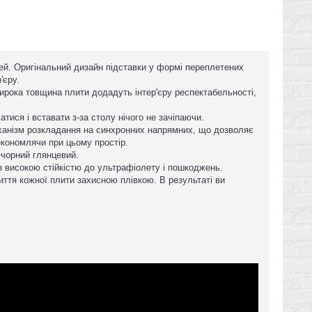
стей. Оригінальний дизайн підставки у формі переплетених
'єру.
широка товщина плити додадуть інтер'єру респектабельності,
тися і вставати з-за столу нічого не зачіпаючи.
еханізм розкладання на синхронних напрямних, що дозволяє
 економлячи при цьому простір.
-чорний глянцевий.
 високою стійкістю до ультрафіолету і пошкоджень.
тя кожної плити захисною плівкою. В результаті ви