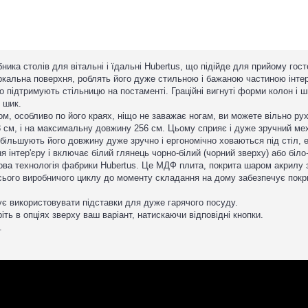
бника столів для вітальні і їдальні Hubertus, що підійде для прийому го
еркальна поверхня, роблять його дуже стильною і бажаною частиною інтер
о підтримують стільницю на постаменті. Граційні вигнуті форми колон і 
 шик.
м, особливо по його краях, ніщо не заважає ногам, ви можете вільно руха
08 см, і на максимальну довжину 256 см. Цьому сприяє і дуже зручний м
і збільшують його довжину дуже зручно і ергономічно ховаються під стіл,
інтер'єру і включає білий глянець чорно-білий (чорний зверху) або біло
ва технологія фабрики Hubertus. Це МДФ плита, покрита шаром акрилу з
ого виробничого циклу до моменту складання на дому забезпечує покрит
є використовувати підставки для дуже гарячого посуду.
іть в опціях зверху ваш варіант, натискаючи відповідні кнопки.
.