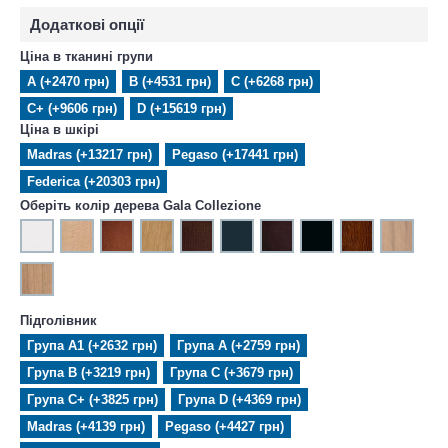
Додаткові опції
Ціна в тканині групи
А (+2470 грн)
В (+4531 грн)
С (+6268 грн)
С+ (+9606 грн)
D (+15619 грн)
Ціна в шкірі
Madras (+13217 грн)
Pegaso (+17441 грн)
Federica (+20303 грн)
Оберіть колір дерева Gala Collezione
Підголівник
Група A1 (+2632 грн)
Група A (+2759 грн)
Група B (+3219 грн)
Група C (+3679 грн)
Група C+ (+3825 грн)
Група D (+4369 грн)
Madras (+4139 грн)
Pegaso (+4427 грн)