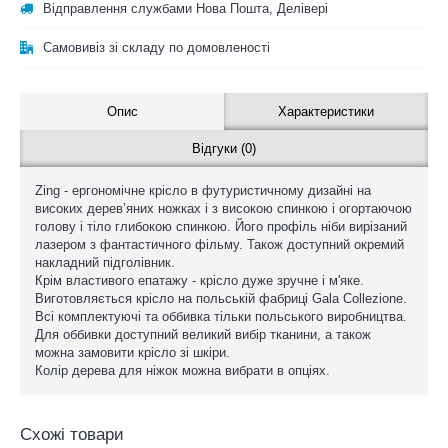
Відправлення службами Нова Пошта, Делівері
Самовивіз зі складу по домовленості
Опис
Характеристики
Відгуки (0)
Zing - ергономічне крісло в футуристичному дизайні на
високих дерев’яних ножках і з високою спинкою і огортаючою
голову і тіло глибокою спинкою. Його профіль ніби вирізаний
лазером з фантастичного фільму. Також доступний окремий
накладний підголівник.
Крім властивого епатажу - крісло дуже зручне і м'яке.
Виготовляється крісло на польській фабриці Gala Collezione.
Всі комплектуючі та оббивка тільки польського виробництва.
Для оббивки доступний великий вибір тканини, а також
можна замовити крісло зі шкіри.
Колір дерева для ніжок можна вибрати в опціях.
Схожі товари