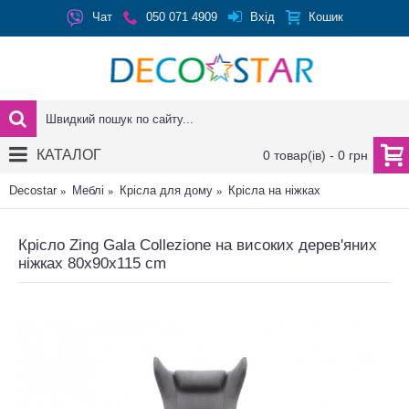
Вхід
Чат
050 071 4909
Кошик
КАТАЛОГ
0 товар(ів) - 0 грн
Decostar
Меблі
Крісла для дому
Крісла на ніжках
Крісло Zing Gala Collezione на високих дерев'яних
ніжках 80x90x115 cm